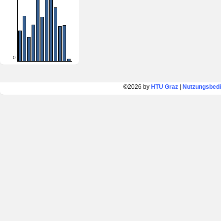
0
©2026 by
HTU Graz
|
Nutzungsbed