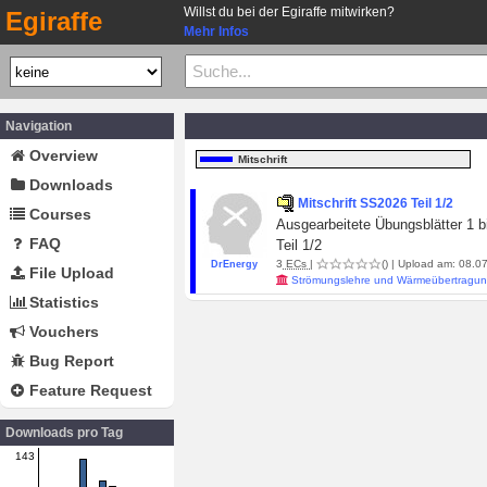
Willst du bei der Egiraffe mitwirken?
Egiraffe
Mehr Infos
Navigation
Overview
Mitschrift
Downloads
Mitschrift SS2026 Teil 1/2
Courses
Ausgearbeitete Übungsblätter 1 b
FAQ
Teil 1/2
3
ECs
|
()
| Upload am: 08.07
DrEnergy
File Upload
Strömungslehre und Wärmeübertragun
Statistics
Vouchers
Bug Report
Feature Request
Downloads pro Tag
143