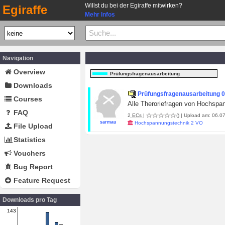
Willst du bei der Egiraffe mitwirken?
Egiraffe
Mehr Infos
Navigation
Overview
Prüfungsfragenausarbeitung
Downloads
Prüfungsfragenausarbeitung 0
Courses
Alle Theroriefragen von Hochspan
FAQ
2
ECs
|
()
| Upload am: 06.07
sarmau
Hochspannungstechnik 2 VO
File Upload
Statistics
Vouchers
Bug Report
Feature Request
Downloads pro Tag
143