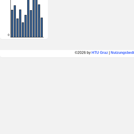
0
©2026 by
HTU Graz
|
Nutzungsbed