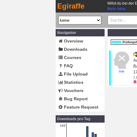
Willst du bei der 
Egiraffe
Mehr Infos
Navigation
Overview
Prüfungs
Downloads
Courses
A
FAQ
B
17
llith
File Upload
2
Statistics
Vouchers
Bug Report
Feature Request
Downloads pro Tag
143