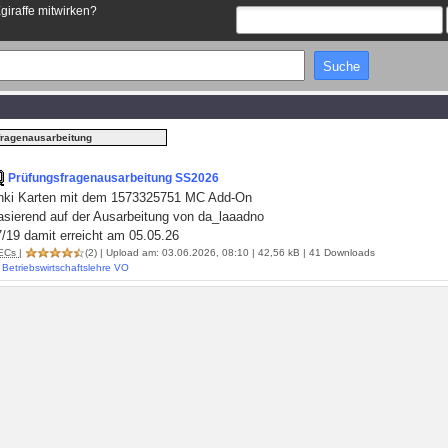
Egiraffe mitwirken?
fragenausarbeitung
Prüfungsfragenausarbeitung SS2026
nki Karten mit dem 1573325751 MC Add-On
asierend auf der Ausarbeitung von da_laaadno
/19 damit erreicht am 05.05.26
ECs
|
(2)
| Upload am: 03.06.2026, 08:10 | 42,56 kB | 41 Downloads
Betriebswirtschaftslehre VO