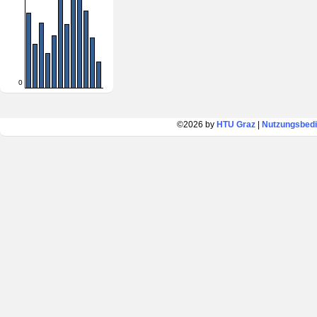
0
©2026 by
HTU Graz
|
Nutzungsbed