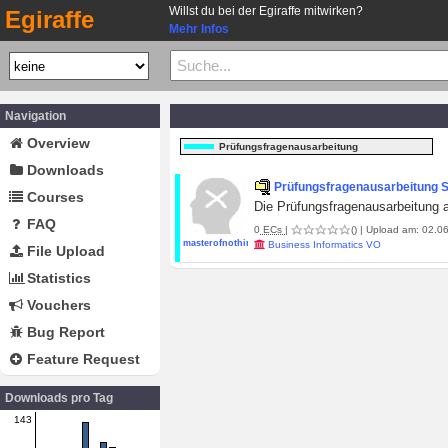
Willst du bei der Egiraffe mitwirken?
Egiraffe
Mehr Infos
Navigation
Overview
Prüfungsfragenausarbeitung
Downloads
Prüfungsfragenausarbeitung 
Courses
Die Prüfungsfragenausarbeitung 
FAQ
0
ECs
|
()
| Upload am: 02.06
masterofnothing
Business Informatics VO
File Upload
Statistics
Vouchers
Bug Report
Feature Request
Downloads pro Tag
143