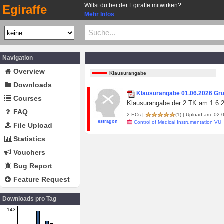
Willst du bei der Egiraffe mitwirken?
Egiraffe
Mehr Infos
Navigation
Overview
Klausurangabe
Downloads
Klausurangabe 01.06.2026 Gru
Courses
Klausurangabe der 2.TK am 1.6.
FAQ
2
ECs
|
(1)
| Upload am: 02.0
estragon
Control of Medical Instrumentation VU
File Upload
Statistics
Vouchers
Bug Report
Feature Request
Downloads pro Tag
143