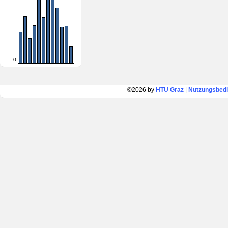
0
©2026 by
HTU Graz
|
Nutzungsbed