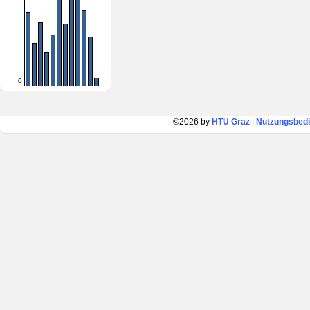
0
©2026 by
HTU Graz
|
Nutzungsbed