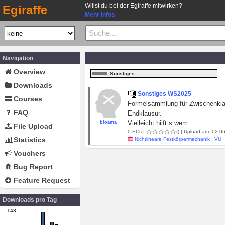
Willst du bei der Egiraffe mitwirken?
Egiraffe
Mehr Infos
Navigation
Overview
Sonstiges
Downloads
Sonstiges WS2025
Courses
Formelsammlung für Zwischenklaus
FAQ
Endklausur.
Vielleicht hilft s wem.
bloama
File Upload
0
ECs
|
()
| Upload am: 02.06
Statistics
Nichtlineare Festkörpermechanik I VU
Vouchers
Bug Report
Feature Request
Downloads pro Tag
143