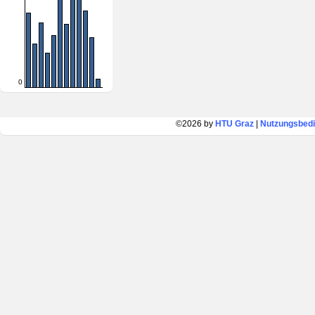
0
©2026 by
HTU Graz
|
Nutzungsbed