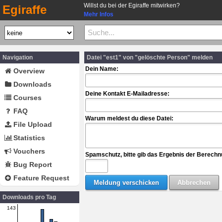
Willst du bei der Egiraffe mitwirken?
Egiraffe
Mehr Infos
Navigation
Datei "est1" von "gelöschte Person" melden
Dein Name:
Overview
Downloads
Deine Kontakt E-Mailadresse:
Courses
FAQ
Warum meldest du diese Datei:
File Upload
Statistics
Vouchers
Spamschutz, bitte gib das Ergebnis der Berechn
Bug Report
Feature Request
Downloads pro Tag
143