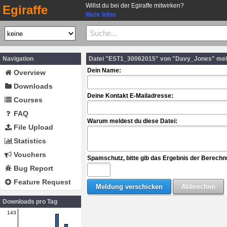
Willst du bei der Egiraffe mitwirken?
Egiraffe
Mehr Infos
Navigation
Datei "EST1_30062015" von "Davy_Jones" me
Dein Name:
Overview
Downloads
Deine Kontakt E-Mailadresse:
Courses
FAQ
Warum meldest du diese Datei:
File Upload
Statistics
Vouchers
Spamschutz, bitte gib das Ergebnis der Berechn
Bug Report
Feature Request
Downloads pro Tag
143