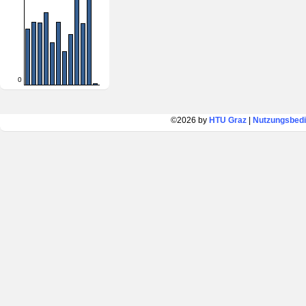
0
©2026 by
HTU Graz
|
Nutzungsbed