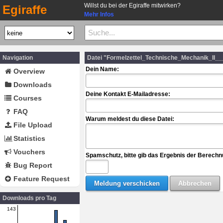
Willst du bei der Egiraffe mitwirken?
Egiraffe
Mehr Infos
Navigation
Datei "Formelzettel_Technische_Mechanik_II__
Dein Name:
Overview
Downloads
Deine Kontakt E-Mailadresse:
Courses
FAQ
Warum meldest du diese Datei:
File Upload
Statistics
Vouchers
Spamschutz, bitte gib das Ergebnis der Berechn
Bug Report
Feature Request
Downloads pro Tag
143