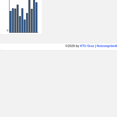
0
©2026 by
HTU Graz
|
Nutzungsbed