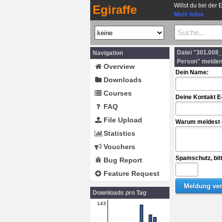
Willst du bei der 
Egiraffe
Mehr Infos
Datei "301.008
Navigation
Person" melde
Overview
Dein Name:
Downloads
Courses
Deine Kontakt E
FAQ
File Upload
Warum meldest d
Statistics
Vouchers
Spamschutz, bit
Bug Report
Feature Request
Downloads pro Tag
143