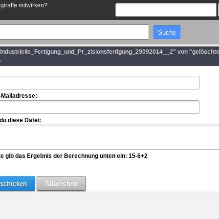
Egiraffe mitwirken?
_Industrielle_Fertigung_und_Pr_zisionsfertigung_29092014__2" von "gelöscht
n
-Mailadresse:
u diese Datei:
te gib das Ergebnis der Berechnung unten ein: 15-6+2