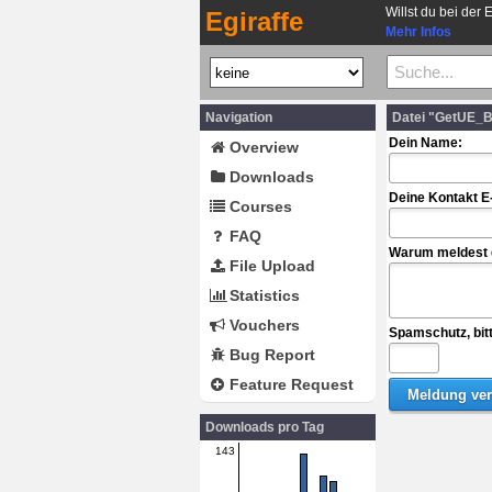
Willst du bei der 
Egiraffe
Mehr Infos
Navigation
Datei "GetUE_B
Dein Name:
Overview
Downloads
Deine Kontakt E
Courses
FAQ
Warum meldest d
File Upload
Statistics
Vouchers
Spamschutz, bit
Bug Report
Feature Request
Downloads pro Tag
143