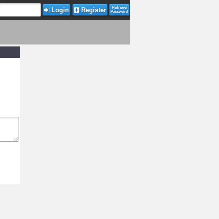
Retrieve
Login
Register
Password