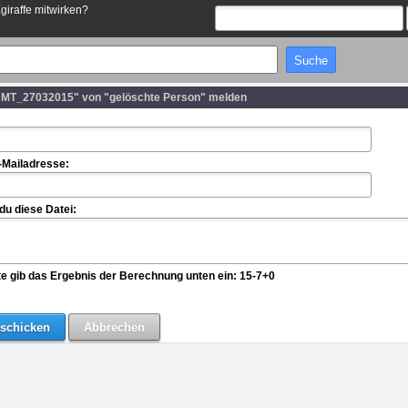
Egiraffe mitwirken?
MT_27032015" von "gelöschte Person" melden
-Mailadresse:
u diese Datei:
te gib das Ergebnis der Berechnung unten ein: 15-7+0