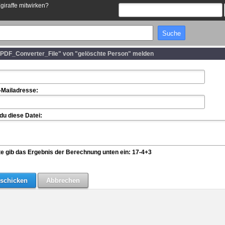
Egiraffe mitwirken?
e_PDF_Converter_File" von "gelöschte Person" melden
-Mailadresse:
u diese Datei:
te gib das Ergebnis der Berechnung unten ein: 17-4+3