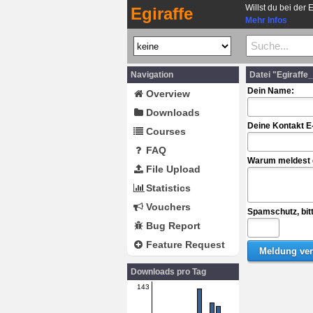
Willst du bei der 
Egiraffe
Mehr Infos
Navigation
Datei "Egiraff
Dein Name:
Overview
Downloads
Deine Kontakt E
Courses
FAQ
Warum meldest d
File Upload
Statistics
Vouchers
Spamschutz, bit
Bug Report
Feature Request
Downloads pro Tag
143