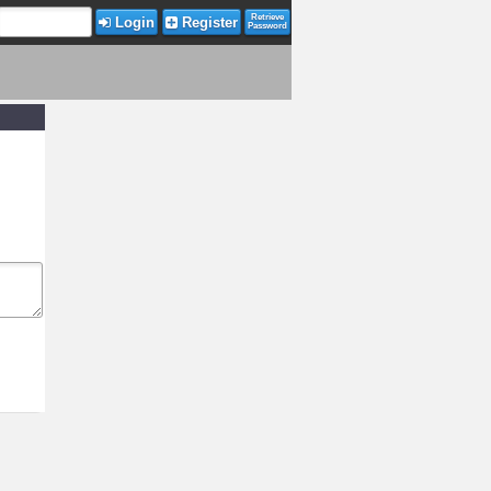
Retrieve
Login
Register
Password