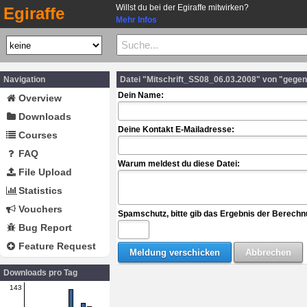
Willst du bei der Egiraffe mitwirken?
Egiraffe
Mehr Infos
Navigation
Datei "Mitschrift_SS08_06.03.2008" von "geg
Dein Name:
Overview
Downloads
Deine Kontakt E-Mailadresse:
Courses
FAQ
Warum meldest du diese Datei:
File Upload
Statistics
Vouchers
Spamschutz, bitte gib das Ergebnis der Berechn
Bug Report
Feature Request
Downloads pro Tag
143