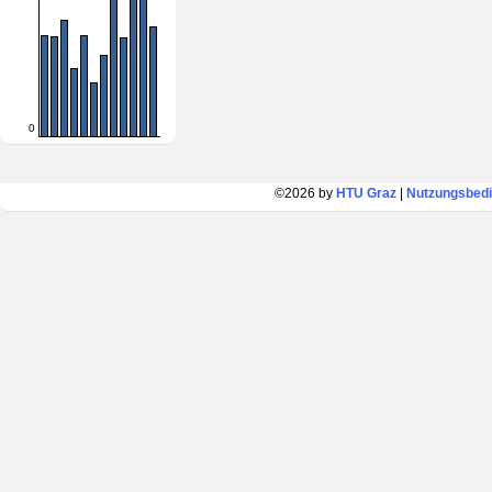
0
©2026 by
HTU Graz
|
Nutzungsbed