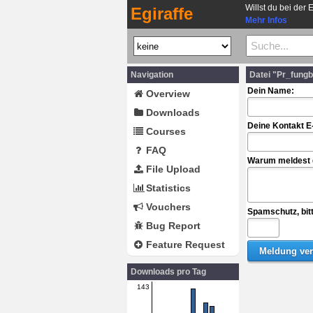
Willst du bei der 
Egiraffe
Mehr Infos
Navigation
Datei "Pr_fungb
Dein Name:
Overview
Downloads
Deine Kontakt E
Courses
FAQ
Warum meldest d
File Upload
Statistics
Vouchers
Spamschutz, bit
Bug Report
Feature Request
Downloads pro Tag
143