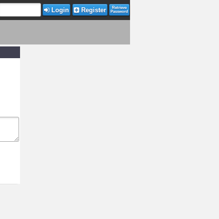
Retrieve
Login
Register
Password