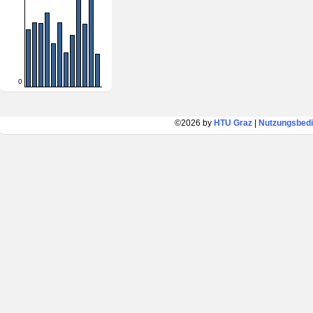
0
©2026 by
HTU Graz
|
Nutzungsbed