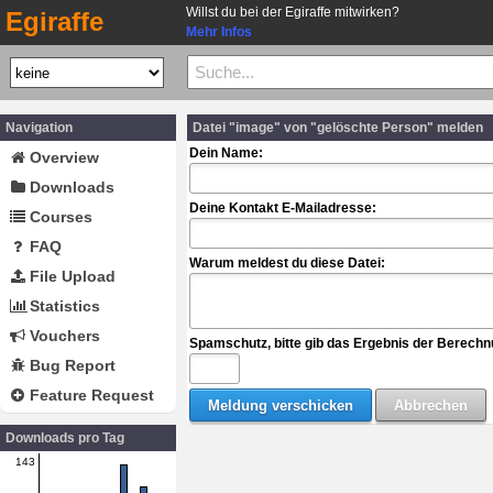
Willst du bei der Egiraffe mitwirken?
Egiraffe
Mehr Infos
Navigation
Datei "image" von "gelöschte Person" melden
Dein Name:
Overview
Downloads
Deine Kontakt E-Mailadresse:
Courses
FAQ
Warum meldest du diese Datei:
File Upload
Statistics
Vouchers
Spamschutz, bitte gib das Ergebnis der Berechn
Bug Report
Feature Request
Downloads pro Tag
143