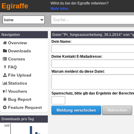
Willst du bei der Egiraffe mitwirken?
Egiraffe
Mehr Infos
Navigation
Datei "Pr_fungsausarbeitung_30.1.2014" von "
Dein Name:
Overview
Downloads
Deine Kontakt E-Mailadresse:
Courses
FAQ
Warum meldest du diese Datei:
File Upload
Statistics
Vouchers
Spamschutz, bitte gib das Ergebnis der Berechn
Bug Report
Feature Request
Downloads pro Tag
143