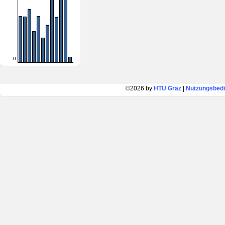
0
©2026 by
HTU Graz
|
Nutzungsbed