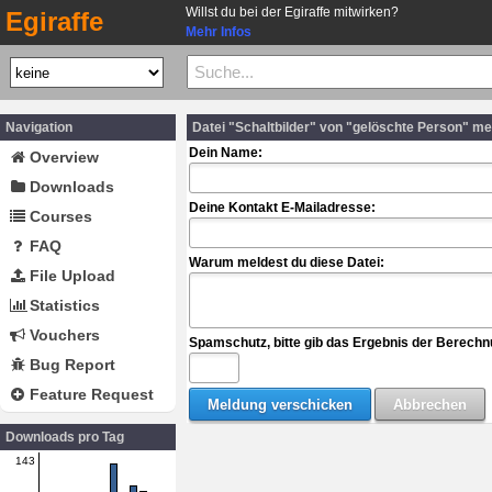
Willst du bei der Egiraffe mitwirken?
Egiraffe
Mehr Infos
Navigation
Datei "Schaltbilder" von "gelöschte Person" m
Dein Name:
Overview
Downloads
Deine Kontakt E-Mailadresse:
Courses
FAQ
Warum meldest du diese Datei:
File Upload
Statistics
Vouchers
Spamschutz, bitte gib das Ergebnis der Berechn
Bug Report
Feature Request
Downloads pro Tag
143