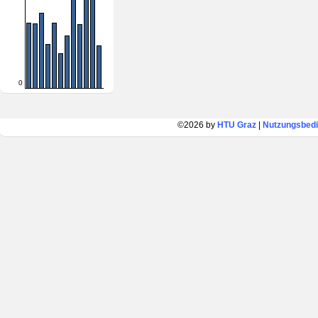
0
©2026 by
HTU Graz
|
Nutzungsbed