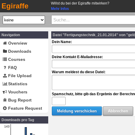
Willst du bei der Egiraffe mitwirken?
Egiraffe
Mehr Infos
Navigation
Datei "Fertigungstechnik_21.01.2014" von "ge
Dein Name:
Overview
Downloads
Deine Kontakt E-Mailadresse:
Courses
FAQ
Warum meldest du diese Datei:
File Upload
Statistics
Vouchers
Spamschutz, bitte gib das Ergebnis der Berechn
Bug Report
Feature Request
Downloads pro Tag
143