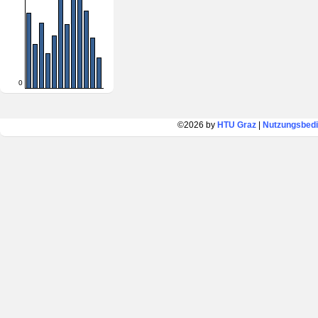
0
©2026 by
HTU Graz
|
Nutzungsbed