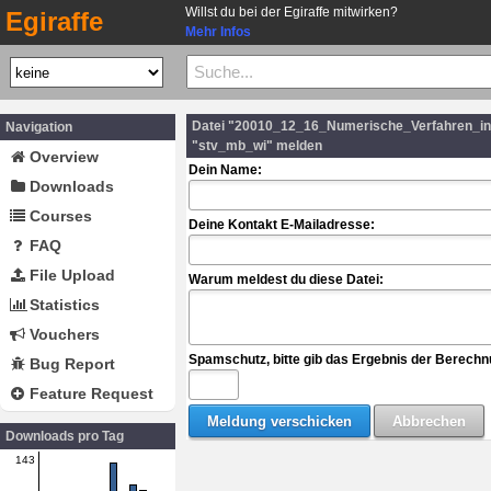
Willst du bei der Egiraffe mitwirken?
Egiraffe
Mehr Infos
Datei "20010_12_16_Numerische_Verfahren_in
Navigation
"stv_mb_wi" melden
Overview
Dein Name:
Downloads
Courses
Deine Kontakt E-Mailadresse:
FAQ
File Upload
Warum meldest du diese Datei:
Statistics
Vouchers
Spamschutz, bitte gib das Ergebnis der Berechn
Bug Report
Feature Request
Downloads pro Tag
143