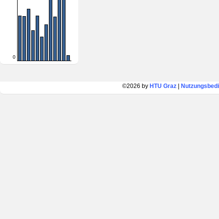
0
©2026 by
HTU Graz
|
Nutzungsbed