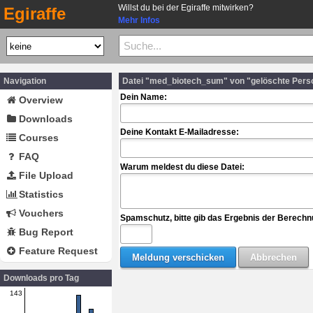
Willst du bei der Egiraffe mitwirken?
Egiraffe
Mehr Infos
Navigation
Datei "med_biotech_sum" von "gelöschte Pers
Dein Name:
Overview
Downloads
Deine Kontakt E-Mailadresse:
Courses
FAQ
Warum meldest du diese Datei:
File Upload
Statistics
Vouchers
Spamschutz, bitte gib das Ergebnis der Berechn
Bug Report
Feature Request
Downloads pro Tag
143