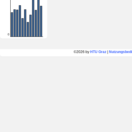
0
©2026 by
HTU Graz
|
Nutzungsbed