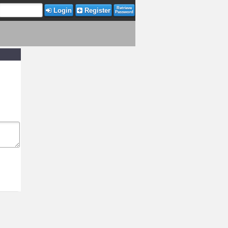
Retrieve
Login
Register
Password