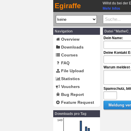
Willst du bei der 
Egiraffe
Mehr Infos
Navigation
Datei "MatheC_
Dein Name:
Overview
Downloads
Deine Kontakt E
Courses
FAQ
Warum meldest d
File Upload
Statistics
Vouchers
Spamschutz, bit
Bug Report
Feature Request
Downloads pro Tag
143