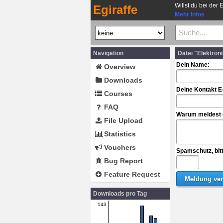
Willst du bei der 
Egiraffe
Mehr Infos
Navigation
Datei "Elektro
Dein Name:
Overview
Downloads
Deine Kontakt E
Courses
FAQ
Warum meldest d
File Upload
Statistics
Vouchers
Spamschutz, bit
Bug Report
Feature Request
Downloads pro Tag
143