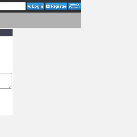
Retrieve
Login
Register
Password