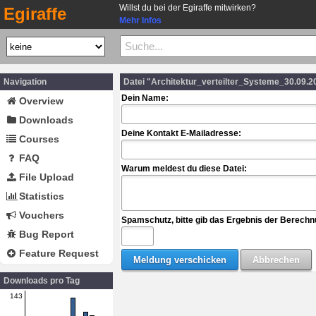
Willst du bei der Egiraffe mitwirken?
Egiraffe
Mehr Infos
Navigation
Datei "Architektur_verteilter_Systeme_30.09.
Dein Name:
Overview
Downloads
Deine Kontakt E-Mailadresse:
Courses
FAQ
Warum meldest du diese Datei:
File Upload
Statistics
Vouchers
Spamschutz, bitte gib das Ergebnis der Berechn
Bug Report
Feature Request
Downloads pro Tag
143