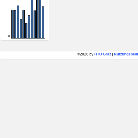
0
©2026 by
HTU Graz
|
Nutzungsbed