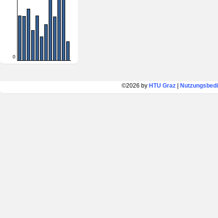
0
©2026 by
HTU Graz
|
Nutzungsbed