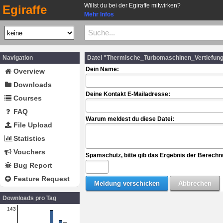
Willst du bei der Egiraffe mitwirken?
Egiraffe
Mehr Infos
Navigation
Datei "Thermische_Turbomaschinen_Vertiefun
Dein Name:
Overview
Downloads
Deine Kontakt E-Mailadresse:
Courses
FAQ
Warum meldest du diese Datei:
File Upload
Statistics
Vouchers
Spamschutz, bitte gib das Ergebnis der Berechn
Bug Report
Feature Request
Downloads pro Tag
143