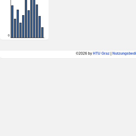
0
©2026 by
HTU Graz
|
Nutzungsbed