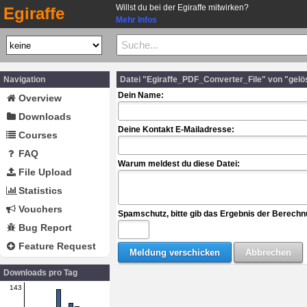
Willst du bei der Egiraffe mitwirken?
Egiraffe
Mehr Infos
Navigation
Datei "Egiraffe_PDF_Converter_File" von "gel
Dein Name:
Overview
Downloads
Deine Kontakt E-Mailadresse:
Courses
FAQ
Warum meldest du diese Datei:
File Upload
Statistics
Vouchers
Spamschutz, bitte gib das Ergebnis der Berechn
Bug Report
Feature Request
Downloads pro Tag
143