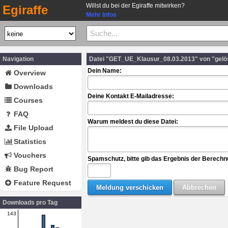
Willst du bei der Egiraffe mitwirken?
Egiraffe
Mehr Infos
Navigation
Datei "GET_UE_Klausur_08.03.2013" von "gelö
Dein Name:
Overview
Downloads
Deine Kontakt E-Mailadresse:
Courses
FAQ
Warum meldest du diese Datei:
File Upload
Statistics
Vouchers
Spamschutz, bitte gib das Ergebnis der Berechn
Bug Report
Feature Request
Downloads pro Tag
143