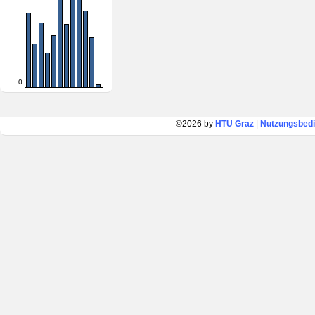
0
©2026 by
HTU Graz
|
Nutzungsbed