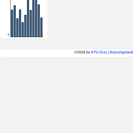
0
©2026 by
HTU Graz
|
Nutzungsbed