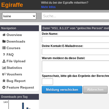
Willst du bei der Egiraffe mitwirken?
Egiraffe
Mehr Infos
Navigation
Datei "HS1_8.1.13" von "gelöschte Person" me
Dein Name:
Overview
Downloads
Deine Kontakt E-Mailadresse:
Courses
FAQ
Warum meldest du diese Datei:
File Upload
Statistics
Vouchers
Spamschutz, bitte gib das Ergebnis der Berechn
Bug Report
Feature Request
Downloads pro Tag
143