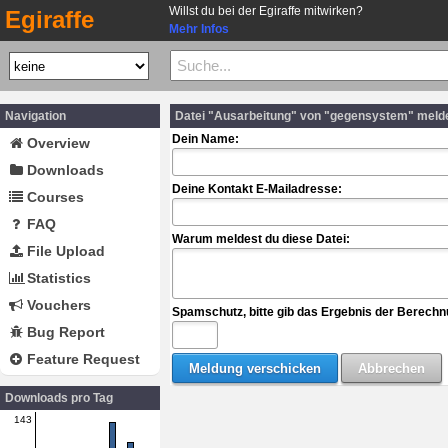
Willst du bei der Egiraffe mitwirken?
Egiraffe
Mehr Infos
Navigation
Datei "Ausarbeitung" von "gegensystem" meld
Dein Name:
Overview
Downloads
Deine Kontakt E-Mailadresse:
Courses
FAQ
Warum meldest du diese Datei:
File Upload
Statistics
Vouchers
Spamschutz, bitte gib das Ergebnis der Berechn
Bug Report
Feature Request
Downloads pro Tag
143