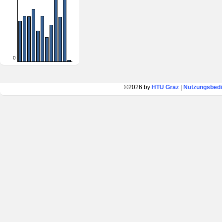
0
©2026 by
HTU Graz
|
Nutzungsbed