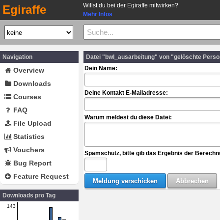
Willst du bei der Egiraffe mitwirken?
Egiraffe
Mehr Infos
Navigation
Datei "bwl_ausarbeitung" von "gelöschte Pers
Dein Name:
Overview
Downloads
Deine Kontakt E-Mailadresse:
Courses
FAQ
Warum meldest du diese Datei:
File Upload
Statistics
Vouchers
Spamschutz, bitte gib das Ergebnis der Berechn
Bug Report
Feature Request
Downloads pro Tag
143