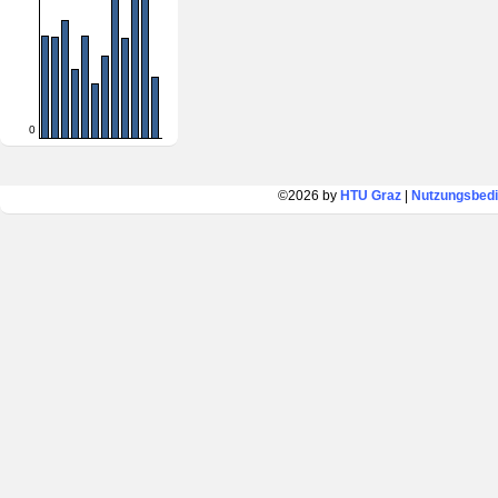
0
©2026 by
HTU Graz
|
Nutzungsbed