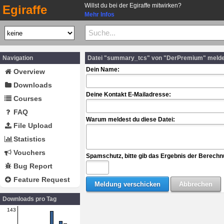
Willst du bei der Egiraffe mitwirken?
Egiraffe
Mehr Infos
Navigation
Datei "summary_tcs" von "DerPremium" meld
Dein Name:
Overview
Downloads
Deine Kontakt E-Mailadresse:
Courses
FAQ
Warum meldest du diese Datei:
File Upload
Statistics
Vouchers
Spamschutz, bitte gib das Ergebnis der Berechn
Bug Report
Feature Request
Downloads pro Tag
143