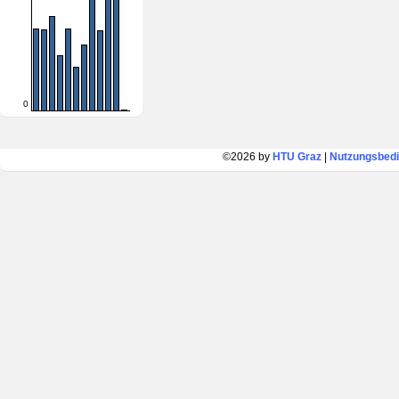
0
©2026 by
HTU Graz
|
Nutzungsbed