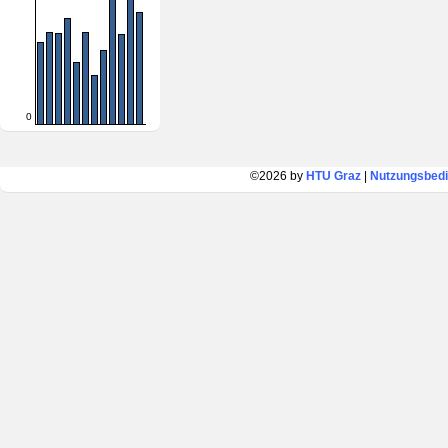
0
©2026 by
HTU Graz
|
Nutzungsbed