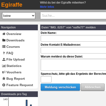
Willst du bei der Egiraffe mitwirken?
Egiraffe
Mehr Infos
Navigation
Datei "IMG_0257" von "eaffe77" melden
Dein Name:
Overview
Downloads
Deine Kontakt E-Mailadresse:
Courses
FAQ
Warum meldest du diese Datei:
File Upload
Statistics
Vouchers
Spamschutz, bitte gib das Ergebnis der Berechn
Bug Report
Feature Request
Downloads pro Tag
143