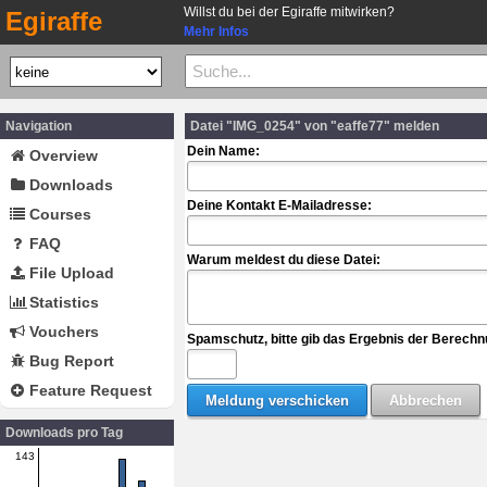
Willst du bei der Egiraffe mitwirken?
Egiraffe
Mehr Infos
Navigation
Datei "IMG_0254" von "eaffe77" melden
Dein Name:
Overview
Downloads
Deine Kontakt E-Mailadresse:
Courses
FAQ
Warum meldest du diese Datei:
File Upload
Statistics
Vouchers
Spamschutz, bitte gib das Ergebnis der Berechn
Bug Report
Feature Request
Downloads pro Tag
143