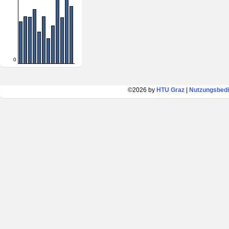
0
©2026 by
HTU Graz
|
Nutzungsbed