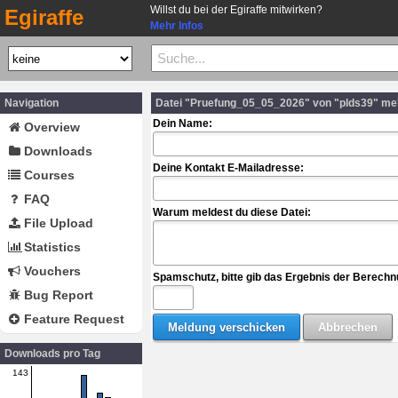
Willst du bei der Egiraffe mitwirken?
Egiraffe
Mehr Infos
Navigation
Datei "Pruefung_05_05_2026" von "plds39" me
Dein Name:
Overview
Downloads
Deine Kontakt E-Mailadresse:
Courses
FAQ
Warum meldest du diese Datei:
File Upload
Statistics
Vouchers
Spamschutz, bitte gib das Ergebnis der Berechn
Bug Report
Feature Request
Downloads pro Tag
143