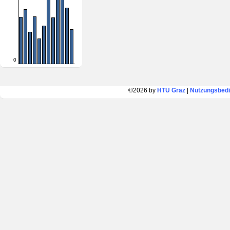
0
©2026 by
HTU Graz
|
Nutzungsbed