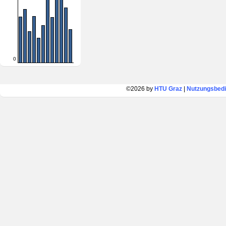
0
©2026 by
HTU Graz
|
Nutzungsbed