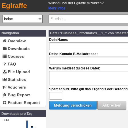
Willst du bei der Egiraffe mitwirken?
Egiraffe
Mehr Infos
Navigation
Datei "Business_informatics__1_" von "master
Dein Name:
Overview
Downloads
Deine Kontakt E-Mailadresse:
Courses
FAQ
Warum meldest du diese Datei:
File Upload
Statistics
Vouchers
Spamschutz, bitte gib das Ergebnis der Berechn
Bug Report
Feature Request
Downloads pro Tag
143