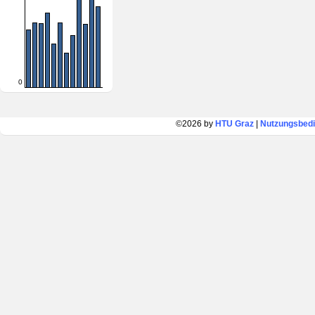
0
©2026 by
HTU Graz
|
Nutzungsbed