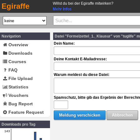
Willst du bei der Egiraffe mitwirken?
Egiraffe
Mehr Infos
Navigation
Datei "Formelzettel_1._Klausur" von "tuglife" 
Dein Name:
Overview
Downloads
Deine Kontakt E-Mailadresse:
Courses
FAQ
Warum meldest du diese Datei:
File Upload
Statistics
Vouchers
Spamschutz, bitte gib das Ergebnis der Berechn
Bug Report
Feature Request
Downloads pro Tag
143