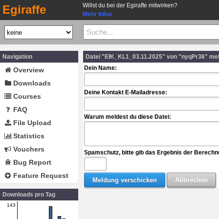
Willst du bei der Egiraffe mitwirken?
Egiraffe
Mehr Infos
Navigation
Datei "EIK_KL1_03.11.2025" von "nyqPr36" me
Dein Name:
Overview
Downloads
Deine Kontakt E-Mailadresse:
Courses
FAQ
Warum meldest du diese Datei:
File Upload
Statistics
Vouchers
Spamschutz, bitte gib das Ergebnis der Berechn
Bug Report
Feature Request
Downloads pro Tag
143