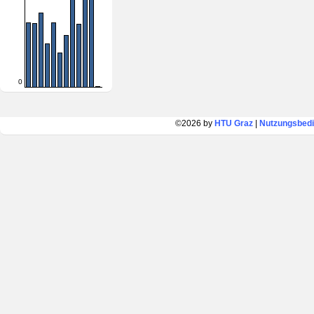
0
©2026 by
HTU Graz
|
Nutzungsbed