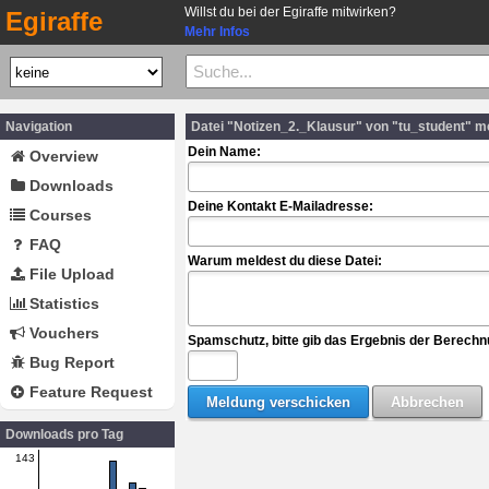
Willst du bei der Egiraffe mitwirken?
Egiraffe
Mehr Infos
Navigation
Datei "Notizen_2._Klausur" von "tu_student" m
Dein Name:
Overview
Downloads
Deine Kontakt E-Mailadresse:
Courses
FAQ
Warum meldest du diese Datei:
File Upload
Statistics
Vouchers
Spamschutz, bitte gib das Ergebnis der Berechn
Bug Report
Feature Request
Downloads pro Tag
143