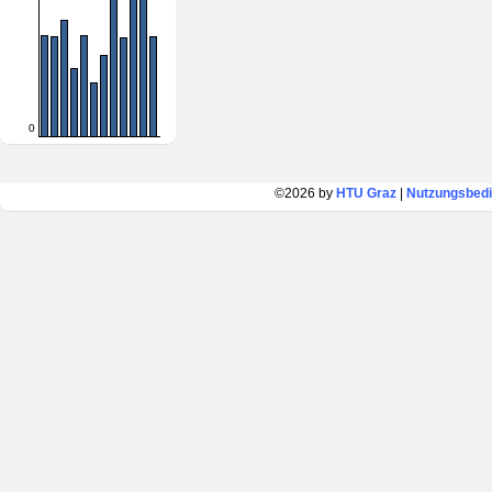
0
©2026 by
HTU Graz
|
Nutzungsbed