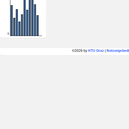
0
©2026 by
HTU Graz
|
Nutzungsbed