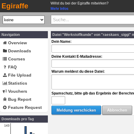
Willst du bei der Egiraffe mitwirken?
Egiraffe
Mehr Infos
Navigation
Datei "Werkstoffkunde" von "raeskaes_siggi" 
Dein Name:
Overview
Downloads
Deine Kontakt E-Mailadresse:
Courses
FAQ
Warum meldest du diese Datei:
File Upload
Statistics
Vouchers
Spamschutz, bitte gib das Ergebnis der Berechn
Bug Report
Feature Request
Downloads pro Tag
143