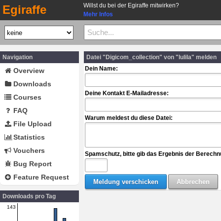
Willst du bei der Egiraffe mitwirken?
Egiraffe
Mehr Infos
Navigation
Datei "Digicom_collection" von "lulila" melden
Dein Name:
Overview
Downloads
Deine Kontakt E-Mailadresse:
Courses
FAQ
Warum meldest du diese Datei:
File Upload
Statistics
Vouchers
Spamschutz, bitte gib das Ergebnis der Berechn
Bug Report
Feature Request
Downloads pro Tag
143