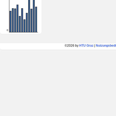
0
©2026 by
HTU Graz
|
Nutzungsbed