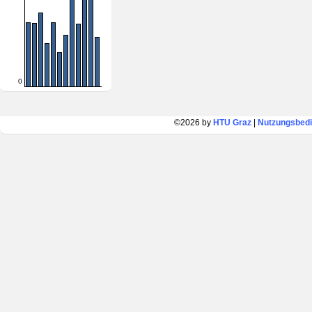
0
©2026 by
HTU Graz
|
Nutzungsbed