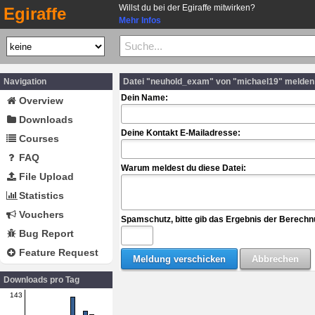
Willst du bei der Egiraffe mitwirken?
Egiraffe
Mehr Infos
Navigation
Datei "neuhold_exam" von "michael19" melden
Dein Name:
Overview
Downloads
Deine Kontakt E-Mailadresse:
Courses
FAQ
Warum meldest du diese Datei:
File Upload
Statistics
Vouchers
Spamschutz, bitte gib das Ergebnis der Berechn
Bug Report
Feature Request
Downloads pro Tag
143