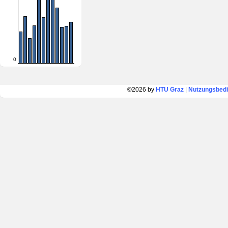
0
©2026 by
HTU Graz
|
Nutzungsbed