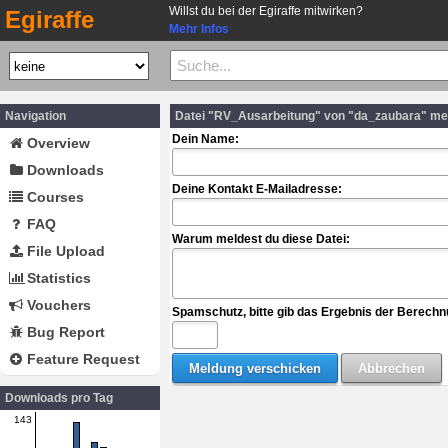
Willst du bei der Egiraffe mitwirken?
Egiraffe
Mehr Infos
Navigation
Datei "RV_Ausarbeitung" von "da_zaubara" me
Dein Name:
Overview
Downloads
Deine Kontakt E-Mailadresse:
Courses
FAQ
Warum meldest du diese Datei:
File Upload
Statistics
Vouchers
Spamschutz, bitte gib das Ergebnis der Berechn
Bug Report
Feature Request
Downloads pro Tag
143