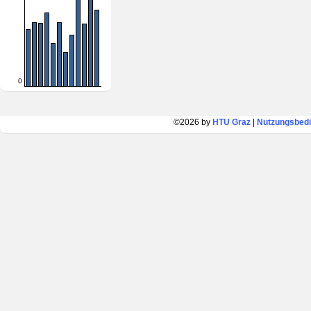
0
©2026 by
HTU Graz
|
Nutzungsbed