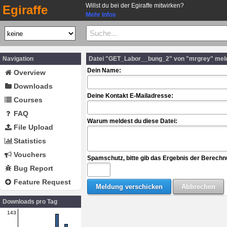
Willst du bei der Egiraffe mitwirken?
Egiraffe
Mehr Infos
Navigation
Datei "GET_Labor__bung_2" von "mrgrey" mel
Dein Name:
Overview
Downloads
Deine Kontakt E-Mailadresse:
Courses
FAQ
Warum meldest du diese Datei:
File Upload
Statistics
Vouchers
Spamschutz, bitte gib das Ergebnis der Berechn
Bug Report
Feature Request
Downloads pro Tag
143