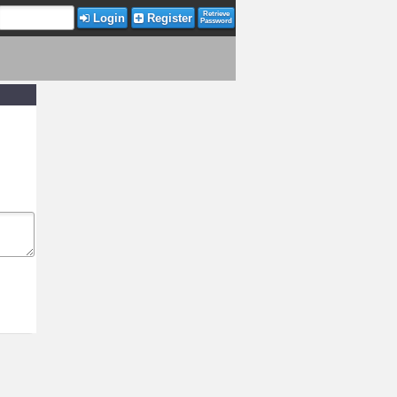
Retrieve
Login
Register
Password