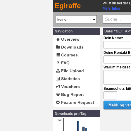
Willst du bei der 
Egiraffe
Mehr Infos
Navigation
Datei "GET_AP"
Dein Name:
Overview
Downloads
Deine Kontakt E
Courses
FAQ
Warum meldest d
File Upload
Statistics
Vouchers
Spamschutz, bit
Bug Report
Feature Request
Downloads pro Tag
143