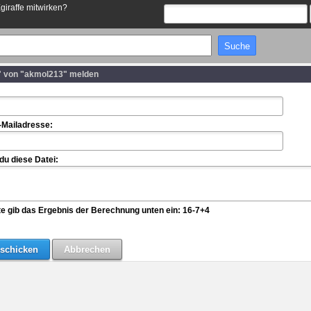
Egiraffe mitwirken?
 von "akmol213" melden
-Mailadresse:
u diese Datei:
te gib das Ergebnis der Berechnung unten ein: 16-7+4