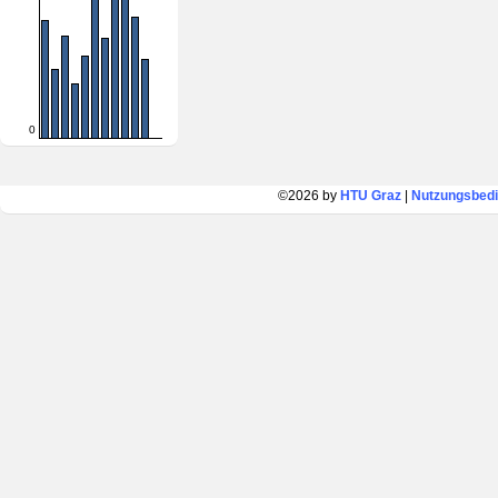
0
©2026 by
HTU Graz
|
Nutzungsbed