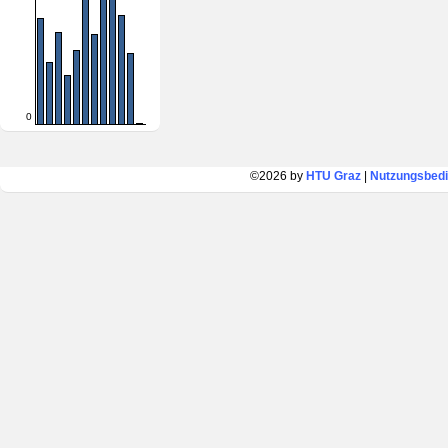
0
©2026 by
HTU Graz
|
Nutzungsbed