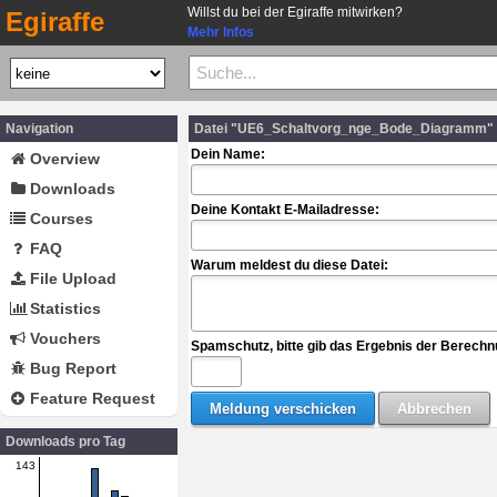
Willst du bei der Egiraffe mitwirken?
Egiraffe
Mehr Infos
Navigation
Datei "UE6_Schaltvorg_nge_Bode_Diagramm" 
Dein Name:
Overview
Downloads
Deine Kontakt E-Mailadresse:
Courses
FAQ
Warum meldest du diese Datei:
File Upload
Statistics
Vouchers
Spamschutz, bitte gib das Ergebnis der Berechn
Bug Report
Feature Request
Downloads pro Tag
143