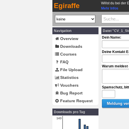
Willst du bei der 
Egiraffe
Mehr Infos
Navigation
Datei "CV_1_St
Dein Name:
Overview
Downloads
Deine Kontakt E
Courses
FAQ
Warum meldest d
File Upload
Statistics
Vouchers
Spamschutz, bit
Bug Report
Feature Request
Downloads pro Tag
143