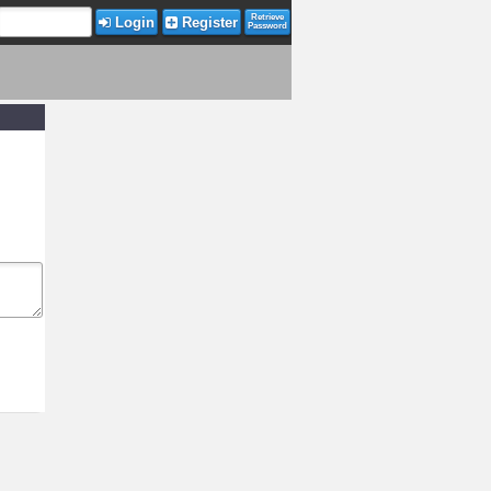
Retrieve
Login
Register
Password