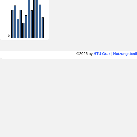
0
©2026 by
HTU Graz
|
Nutzungsbed