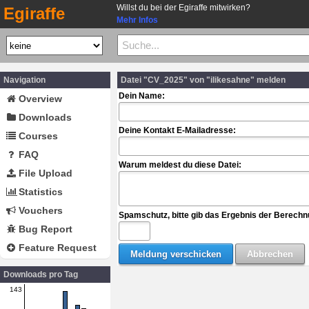
Willst du bei der Egiraffe mitwirken?
Egiraffe
Mehr Infos
Navigation
Datei "CV_2025" von "ilikesahne" melden
Dein Name:
Overview
Downloads
Deine Kontakt E-Mailadresse:
Courses
FAQ
Warum meldest du diese Datei:
File Upload
Statistics
Vouchers
Spamschutz, bitte gib das Ergebnis der Berechn
Bug Report
Feature Request
Downloads pro Tag
143