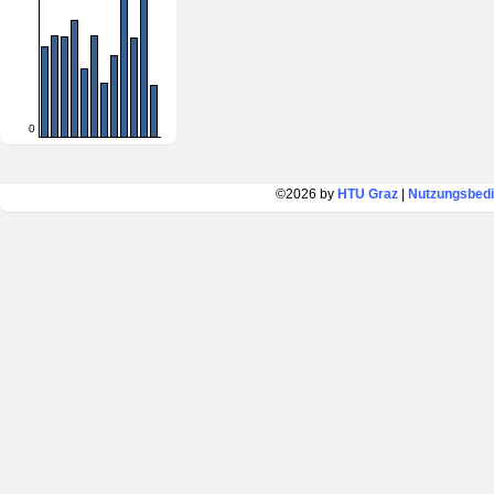
0
©2026 by
HTU Graz
|
Nutzungsbed