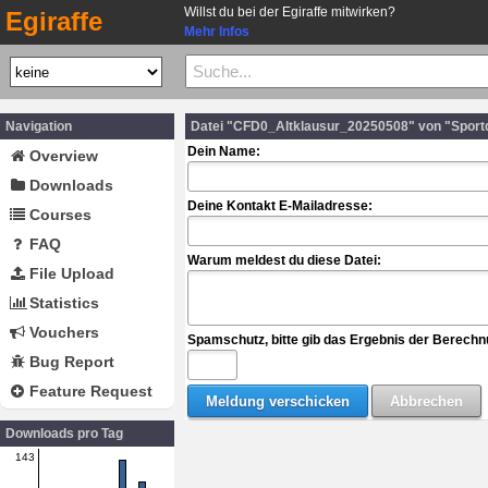
Willst du bei der Egiraffe mitwirken?
Egiraffe
Mehr Infos
Navigation
Datei "CFD0_Altklausur_20250508" von "Sport
Dein Name:
Overview
Downloads
Deine Kontakt E-Mailadresse:
Courses
FAQ
Warum meldest du diese Datei:
File Upload
Statistics
Vouchers
Spamschutz, bitte gib das Ergebnis der Berechn
Bug Report
Feature Request
Downloads pro Tag
143