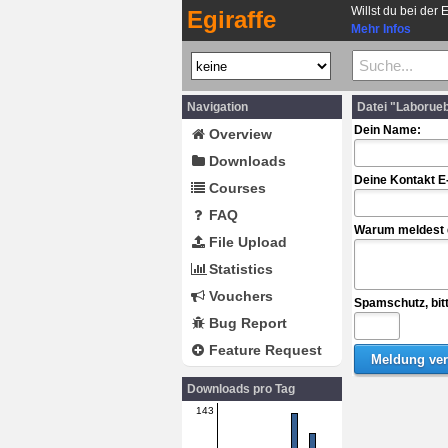
Willst du bei der 
Egiraffe
Mehr Infos
Navigation
Datei "Laborue
Dein Name:
Overview
Downloads
Deine Kontakt E
Courses
FAQ
Warum meldest d
File Upload
Statistics
Vouchers
Spamschutz, bit
Bug Report
Feature Request
Downloads pro Tag
143