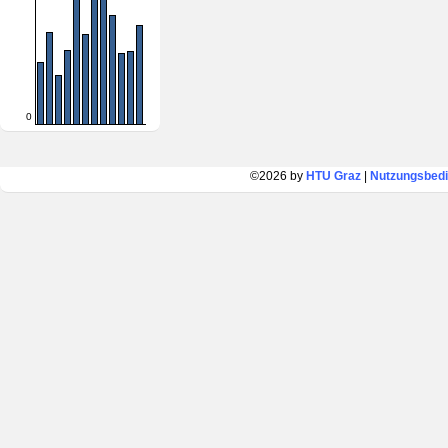
0
©2026 by
HTU Graz
|
Nutzungsbed