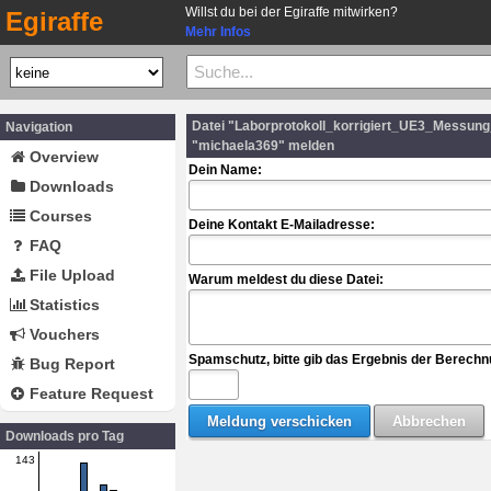
Willst du bei der Egiraffe mitwirken?
Egiraffe
Mehr Infos
Datei "Laborprotokoll_korrigiert_UE3_Messun
Navigation
"michaela369" melden
Overview
Dein Name:
Downloads
Courses
Deine Kontakt E-Mailadresse:
FAQ
File Upload
Warum meldest du diese Datei:
Statistics
Vouchers
Spamschutz, bitte gib das Ergebnis der Berechn
Bug Report
Feature Request
Downloads pro Tag
143